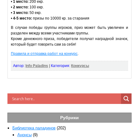
•
1 место:
200 екр.
•
2 место:
100 екр.
•
3 место:
50 екр.
•
4-5 место:
призы по 10000 кр. за старания
В случае победы группы игроков, приз может быть увеличен и
разделен между всеми участниками группы.
Кроме денежного приза, победители получат наградной значок,
который будет говорить сам за себя!
Правила и отправка работ на конкурс
.
Автор:
Info Paladins
|
Категория:
Конкурсы
Рубрики
Библиотека паладинов
(202)
Анонсы
(9)