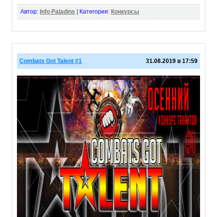
Автор:
Info Paladins
|
Категория:
Конкурсы
Combats Got Talent #1
31.08.2019 в 17:59