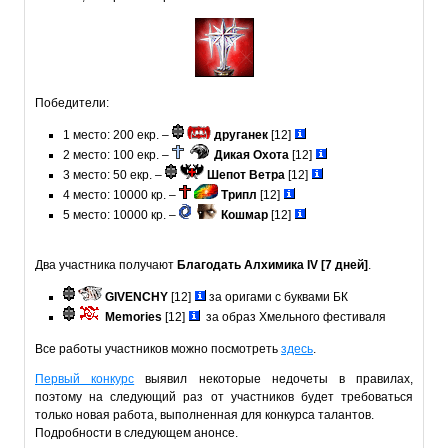
Победители:
1 место: 200 екр. –
друганек
[12]
2 место: 100 екр. –
Дикая Охота
[12]
3 место: 50 екр. –
Шепот Ветра
[12]
4 место: 10000 кр. –
Трипл
[12]
5 место: 10000 кр. –
Кошмар
[12]
Два участника получают
Благодать Алхимика IV [7 дней]
.
GIVENCHY
[12]
за оригами с буквами БК
Memories
[12]
за образ Хмельного фестиваля
Все работы участников можно посмотреть
здесь
.
Первый конкурс
выявил некоторые недочеты в правилах,
поэтому на следующий раз от участников будет требоваться
только новая работа, выполненная для конкурса талантов.
Подробности в следующем анонсе.