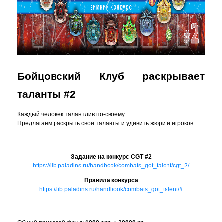
Бойцовский Клуб раскрывает
таланты #2
Каждый человек талантлив по-своему.
Предлагаем раскрыть свои таланты и удивить жюри и игроков.
Задание на конкурс CGT #2
https://lib.paladins.ru/handbook/combats_got_talent/cgt_2/
Правила конкурса
https://lib.paladins.ru/handbook/combats_got_talent/#