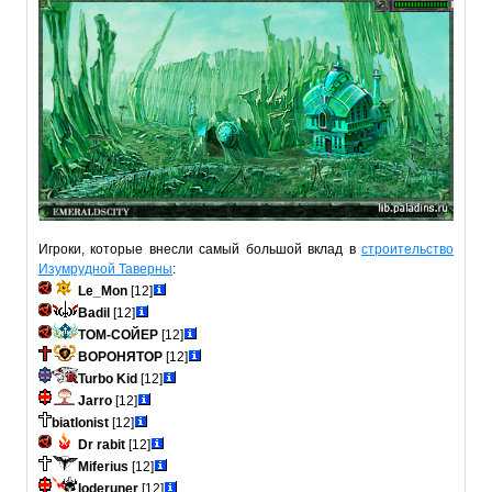
Игроки, которые внесли самый большой вклад в
строительство
Изумрудной Таверны
:
Le_Mon
[12]
Badil
[12]
ТОМ-СОЙЕР
[12]
ВОРОНЯТОР
[12]
Turbo Kid
[12]
Jarro
[12]
biatlonist
[12]
Dr rabit
[12]
Miferius
[12]
loderuner
[12]