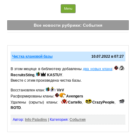
Info Paladins
Skip to content
Menu
Все новости рубрики: События
Чистка клановой базы
10.07.2022 в 07:27
В этом мецяце в библиотеку добавлены
два новых клана
:
RecruitsSting
,
KASTUY
.
Вместе с этим произведена чистка базы.
Восстановлен клан:
VirV
Расформированы кланы:
Avengers
Удалены (скрыты) кланы:
Cartello
,
CrazyPeople
,
ROTD
.
Автор:
Info Paladins
|
Категория:
События