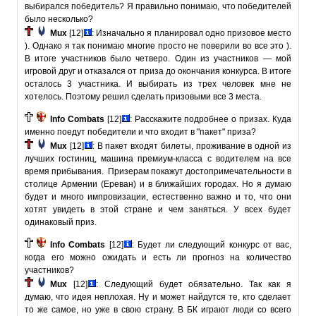
выбирался победитель? Я правильно понимаю, что победителей
было несколько?
Mux
[12]
: Изначально я планировал одно призовое место
). Однако я так понимаю многие просто не поверили во все это ).
В итоге участников было четверо. Один из участников — мой
игровой друг и отказался от приза до окончания конкурса. В итоге
осталось 3 участника. И выбирать из трех человек мне не
хотелось. Поэтому решил сделать призовыми все 3 места.
Info Combats
[12]
: Расскажите подробнее о призах. Куда
именно поедут победители и что входит в "пакет" приза?
Mux
[12]
: В пакет входят билеты, проживание в одной из
лучших гостиниц, машина премиум-класса с водителем на все
время прибывания. Призерам покажут достопримечательности в
столице Армении (Ереван) и в ближайших городах. Но я думаю
будет и много импровизации, естественно важно и то, что они
хотят увидеть в этой стране и чем заняться. У всех будет
одинаковый приз.
Info Combats
[12]
: Будет ли следующий конкурс от вас,
когда его можно ожидать и есть ли прогноз на количество
участников?
Mux
[12]
: Следующий будет обязательно. Так как я
думаю, что идея неплохая. Ну и может найдутся те, кто сделает
то же самое, но уже в свою страну. В БК играют люди со всего