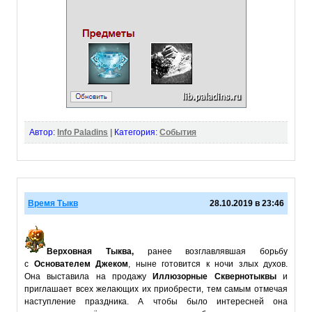
Автор:
Info Paladins
|
Категория:
События
Время Тыкв
28.10.2019 в 23:46
Верховная Тыква,
ранее возглавлявшая борьбу
с
Основателем Джеком
, ныне готовится к ночи злых духов.
Она выставила на продажу
Иллюзорные Сквернотыквы
и
приглашает всех желающих их приобрести, тем самым отмечая
наступление праздника. А чтобы было интересней она