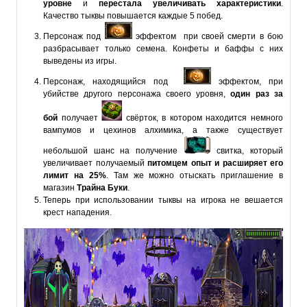
уровне
и
перестала увеличивать характеристики
.
Качество тыквы повышается каждые 5 побед.
Персонаж под
эффектом при своей смерти в бою
разбрасывает только семена. Конфеты и баффы с них
выведены из игры.
Персонаж, находящийся под
эффектом, при
убийстве другого персонажа своего уровня,
один раз за
бой
получает
свёрток, в котором находится немного
вампумов и цехинов алхимика, а также существует
небольшой шанс на получение
свитка, который
увеличивает получаемый
питомцем опыт и расширяет его
лимит на 25%
. Там же можно отыскать приглашение в
магазин
Трайна Буки
.
Теперь при использовании тыквы на игрока не вешается
крест нападения.