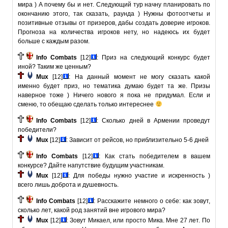
мира ) А почему бы и нет. Следующий тур начну планировать по
окончанию этого, так сказать, раунда ) Нужны фотоотчеты и
позитивные отзывы от призеров, дабы создать доверие игроков.
Прогноза на количества игроков нету, но надеюсь их будет
больше с каждым разом.
Info Combats
[12]
: Приз на следующий конкурc будет
иной? Таким же ценным?
Mux
[12]
: На данный момент не могу сказать какой
именно будет приз, но тематика думаю будет та же. Призы
наверное тоже ) Ничего нового я пока не придумал. Если и
сменю, то обещаю сделать только интереснее
Info Combats
[12]
: Сколько дней в Армении проведут
победители?
Mux
[12]
: Зависит от рейсов, но приблизительно 5-6 дней
Info Combats
[12]
: Как стать победителем в вашем
конкурсе? Дайте напутствие будущим участникам.
Mux
[12]
: Для победы нужно участие и искренность )
всего лишь доброта и душевность.
Info Combats
[12]
: Расскажите немного о себе: как зовут,
сколько лет, какой род занятий вне игрового мира?
Mux
[12]
: Зовут Микаел, или просто Мика. Мне 27 лет. По