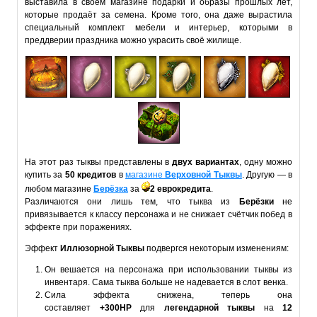
выставила в своём магазине подарки и образы прошлых лет,
которые продаёт за семена. Кроме того, она даже вырастила
специальный комплект мебели и интерьер, которыми в
преддверии праздника можно украсить своё жилище.
На этот раз тыквы представлены в
двух вариантах
, одну можно
купить за
50 кредитов
в
магазине
Верховной Тыквы
. Другую — в
любом магазине
Берёзка
за
2 еврокредита
.
Различаются они лишь тем, что тыква из
Берёзки
не
привязывается к классу персонажа и не снижает счётчик побед в
эффекте при поражениях.
Эффект
Иллюзорной Тыквы
подвергся некоторым изменениям:
Он вешается на персонажа при использовании тыквы из
инвентаря. Сама тыква больше не надевается в слот венка.
Сила эффекта снижена, теперь она
составляет
+300HP
для
легендарной тыквы
на
12