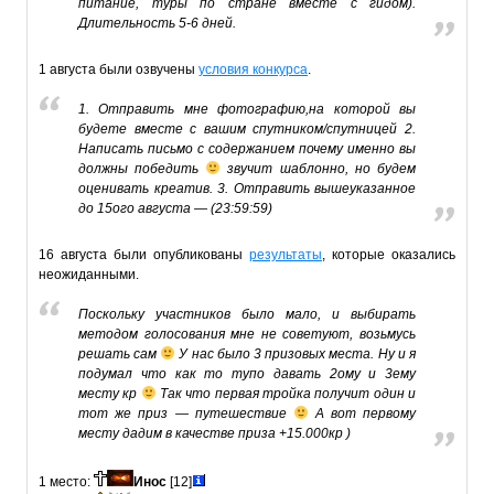
питание, туры по стране вместе с гидом).
Длительность 5-6 дней.
1 августа были озвучены
условия конкурса
.
1. Отправить мне фотографию,на которой вы
будете вместе с вашим спутником/спутницей 2.
Написать письмо с содержанием почему именно вы
должны победить
звучит шаблонно, но будем
оценивать креатив. 3. Отправить вышеуказанное
до 15ого августа — (23:59:59)
16 августа были опубликованы
результаты
, которые оказались
неожиданными.
Поскольку участников было мало, и выбирать
методом голосования мне не советуют, возьмусь
решать сам
У нас было 3 призовых места. Ну и я
подумал что как то тупо давать 2ому и 3ему
месту кр
Так что первая тройка получит один и
тот же приз — путешествие
А вот первому
месту дадим в качестве приза +15.000кр )
1 место:
Инос
[12]