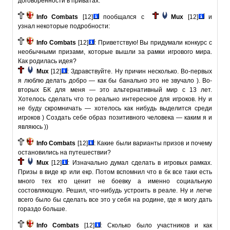
договоренности в приватах.
Info Combats
[12]
пообщался с
Mux
[12]
и
узнал некоторые подробности:
Info Combats
[12]
: Приветствую! Вы придумали конкурс с
необычными призами, которые вышли за рамки игрового мира.
Как родилась идея?
Mux
[12]
: Здравствуйте. Ну причин несколько. Во-первых
я люблю делать добро — как бы банально это не звучало ). Во-
вторых БК для меня — это альтернативный мир с 13 лет.
Хотелось сделать что то реально интересное для игроков. Ну и
не буду скромничать — хотелось как нибудь выделится среди
игроков ) Создать себе образ позитивного человека — каким я и
являюсь ))
Info Combats
[12]
: Какие были варианты призов и почему
остановились на путешествии?
Mux
[12]
: Изначально думал сделать в игровых рамках.
Призы в виде кр или екр. Потом вспомнил что в бк все таки есть
много тех кто ценит не боевку а именно социальную
состовляющую. Решил, что-нибудь устроить в реале. Ну и легче
всего было бы сделать все это у себя на родине, где я могу дать
гораздо больше.
Info Combats
[12]
: Сколько было участников и как