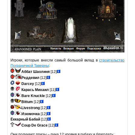
Игроки, которые внесли самый большой вклад в
строительство
Пограничной Таверны
:
Аббат Шаолиня
[12]
Реддевил
[12]
Darcey
[12]
Карась Михаил
[11]
Bare Knuckle
[12]
Bittum
[12]
Livestrong
[12]
Изюмочка
[12]
Ёккарный Бабай
[12]
Coup De Grace
[12]
Они получают призы – руна 12 уровня в рубаху и благодать: