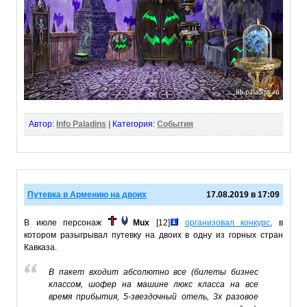
Автор:
Info Paladins
|
Категория:
События
Путевка в Армению на двоих
17.08.2019 в 17:09
В июле персонаж
Mux
[12]
организовал конкурс
, в
котором разыгрывал путевку на двоих в одну из горных стран
Кавказа.
В пакет входит абсолютно все (билеты бизнес
классом, шофер на машине люкс класса на все
время прибытия, 5-звездочный отель, 3х разовое