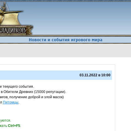
вого мира
Skip to content
03.11.2022 в 10:00
и текущего события.
в Обители Древних (15000 репутации).
игов, получение доброй и злой масок)
ел
Питомцы
.
уются.
ажать
Ctrl+F5
.