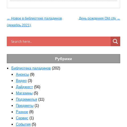
Post navigation
← Новое в библиотеке паладинов
День рождения Old city →
(декабрь 2021)
Рубрики
Библиотека паладинов
(202)
Анонсы
(9)
Видео
(3)
Дайджест
(56)
Магазины
(5)
Подземелья
(11)
Предметы
(1)
Разное
(8)
Сервис
(1)
События
(5)