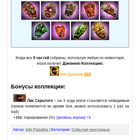
Когда все
9 частей
собраны, используя любую из инвентаря,
игрок получит
Древнюю Коллекцию:
Лик Древних
ER
Бонусы коллекции:
Лик Скрытого
– на 3 хода игрок становится невидимым
(прием появляется во время боя, можно использовать 1 раз за
бой)
• Мф. парирования (%):
[уровень игрока] +3
Автор:
Info Paladins
|
Категория:
События ежегодные