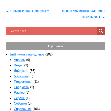
Post navigation
← День рождения Demons city
Новое в библиотеке паладинов
(октябрь 2021) →
Рубрики
Библиотека паладинов
(202)
Анонсы
(9)
Видео
(3)
Дайджест
(56)
Магазины
(5)
Подземелья
(11)
Предметы
(1)
Разное
(8)
Сервис
(1)
События
(5)
Справочник
(106)