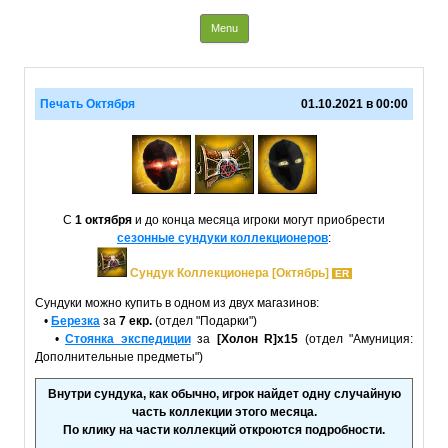
Info Paladins
Skip to content
Menu
Печать Октября
01.10.2021 в 00:00
С
1 октября
и до конца месяца игроки могут приобрести
сезонные сундуки коллекционеров
:
Сундук Коллекционера [Октябрь]
ER
Сундуки можно купить в одном из двух магазинов:
•
Березка
за
7 екр.
(отдел "Подарки")
•
Стоянка экспедиции
за
[Холон R]x15
(отдел "Амуниция:
Дополнительные предметы")
Внутри сундука, как обычно, игрок найдет одну случайную
часть коллекции этого месяца.
По клику на части коллекций откроются подробности.