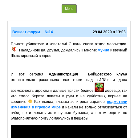
Info Paladins
Skip to content
Menu
Вещает форум… №14
29.04.2020 в 13:03
Привет, убиватели и копатели! С вами снова отдел массмедиа
Паладинов! Да, друзья, дождались!!! Многих
мучил
извечный
Шекспировский вопрос…
И вот сегодня
Администрация
Бойцовского клуба
окончательно расставила все точки над «ИЛИ» и дала
возможность игрокам и дальше трясти бедное
деревцо, так
что смело берите лопаты в руки и на субботник, вернее на
средник.
Как всегда, глазастые игроки заранее
подметили
изменения в игровом мире
и начали не только отмахиваться от
пчёл, но и ловить их в пустые бутылки, а потом еще и по
благоприятную почву ломанулись в пещеры.