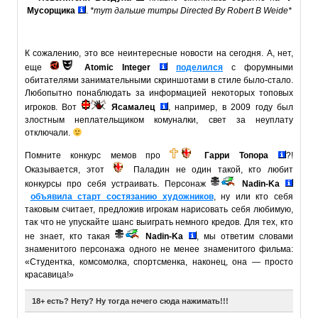
Мусорщика
.
*тут дальше титры Directed By Robert B Weide*
К сожалению, это все неинтересные новости на сегодня. А, нет,
еще
Atomic Integer
поделился
с форумными
обитателями занимательными скриншотами в стиле было-стало.
Любопытно понаблюдать за информацией некоторых топовых
игроков. Вот
Ясамалец
, например, в 2009 году был
злостным неплательщиком комуналки, свет за неуплату
отключали.
Помните конкурс мемов про
Гарри Топора
?!
Оказывается, этот
Паладин не один такой, кто любит
конкурсы про себя устраивать. Персонаж
Nadin-Ka
объявила старт состязанию художников
, ну или кто себя
таковым считает, предложив игрокам нарисовать себя любимую,
так что не упускайте шанс выиграть немного кредов. Для тех, кто
не знает, кто такая
Nadin-Ka
, мы ответим словами
знаменитого персонажа одного не менее знаменитого фильма:
«Студентка, комсомолка, спортсменка, наконец, она — просто
красавица!»
18+ есть? Нету? Ну тогда нечего сюда нажимать!!!