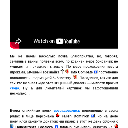
Мы не знаем, насколько почва благоприятна, но, говорят,
земляные ванны полезны всем, по крайней мере бонсайчик не
умирает, а привыкает к земле. По мере прохождения квеста
игроками, БК-шный всезнайка
Info Combats
постепенно
наполняет информацией библиотеку
Паладинов, так что для
тех, кто не знает «где этот <ВЦ>шный диалог» — милости просим
сюда
. Ну а для любителей картинок мы зафотошопили
несколько…
Вчера стихийные вояки
возрадовались
пополнению в своих
рядах в лице персонажа
Fallen Dominion
, но на деле
получился какой-то донатовский пранк, в этот же день склонка с
Повелителя Воздуха
плавно сменилась обратно на