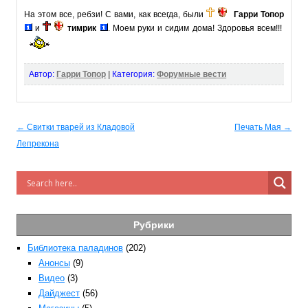
На этом все, ребзи! С вами, как всегда, были
Гарри Топор
и
тимрик
. Моем руки и сидим дома! Здоровья всем!!!
Автор:
Гарри Топор
|
Категория:
Форумные вести
Post navigation
← Свитки тварей из Кладовой
Печать Мая →
Лепрекона
Рубрики
Библиотека паладинов
(202)
Анонсы
(9)
Видео
(3)
Дайджест
(56)