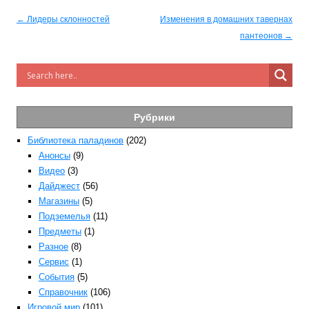
Post navigation
← Лидеры склонностей
Изменения в домашних тавернах
пантеонов →
Рубрики
Библиотека паладинов
(202)
Анонсы
(9)
Видео
(3)
Дайджест
(56)
Магазины
(5)
Подземелья
(11)
Предметы
(1)
Разное
(8)
Сервис
(1)
События
(5)
Справочник
(106)
Игровой мир
(101)