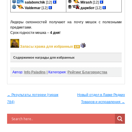
salabonchik
[12]
Mirash
[12]
Valdemar
[12]
даркбот
[12]
Лидеры склонностей получают на почту мешок с полезными
предметами.
Срок годности мешка –
4 дня
!
Запасы храма для избранных
ER
Содержимое награды для избранных
Благодать Алхимика III [7
Автор:
Info Paladins
|
Категория:
Рейтинг Благородства
дней]
(Масса: 0.1)
ER
Долговечность: 0/1
Срок годности: 4 дн.
Продолжительность действия магии: 1 нед.
Описание:
Post navigation
← Результаты лотереи (тираж
Новый отдел в Лавке Редких
Использовав этот предмет, вы получите Благодать
784)
Товаров и исправления →
Алхимика.
Чаша Слез
(Масса: 10)
VR
Долговечность: 0/1
Срок годности: 4 дн.
Описание:
Изящная емкость, в которую бережно собраны