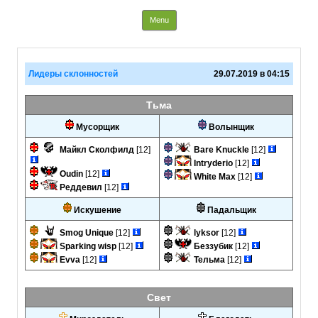
Info Paladins
Skip to content
Menu
Лидеры склонностей
29.07.2019 в 04:15
Тьма
Мусорщик
Волынщик
Майкл Сколфилд
[12]
Bare Knuckle
[12]
Intryderio
[12]
Oudin
[12]
White Max
[12]
Реддевил
[12]
Искушение
Падальщик
Smog Unique
[12]
lyksor
[12]
Sparking wisp
[12]
Беззубик
[12]
Evva
[12]
Тельма
[12]
Свет