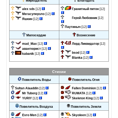
Мироздатель
Благодать
alex sds
[12]
Гранитный питон
[12]
Мегасуперзло
[12]
Герой Любовник
[12]
Яшкин
[12]
Паутиныч
[12]
Милосердие
Вознесение
mad_Max
[12]
Лорд Ликвидатор
[12]
авантюрист
[12]
bsod
[12]
kabanik
[12]
Blanka
[12]
Стихии
Повелитель Воды
Повелитель Огня
Sultan Alaaddin
[12]
Fallen Dominion
[12]
Mr Tuborg
[12]
RUMATA
[12]
YURIY
[12]
Skeleton King
[12]
Повелитель Воздуха
Повелитель Земли
Evro Men
[12]
Skyoleen
[12]