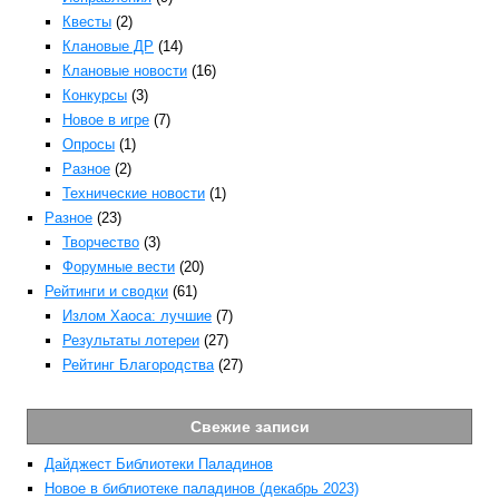
Описание:
Квесты
(2)
Попытки лечения проклятого персонажа не будут
Клановые ДР
(14)
иметь эффекта.
Не действует на монстров.
Клановые новости
(16)
Предмет не подлежит ремонту
Конкурсы
(3)
Предмет из подземелья
Новое в игре
(7)
Врата Лича x20
(Масса: 1)
R
Опросы
(1)
Долговечность: 0/1
Разное
(2)
Срок годности: 4 дн.
На бумаге записан текст:
Технические новости
(1)
Инструкция по эксплуатации свитка:
Разное
(23)
Творчество
(3)
Форумные вести
(20)
Откройте карту города
Выберите необходимое вам здание из
Рейтинги и сводки
(61)
выпадающего списка
Излом Хаоса: лучшие
(7)
Нажмите кнопку телепортации
Результаты лотереи
(27)
Вы будете перемещены на улицу, где
Рейтинг Благородства
(27)
находится выбранное здание.
Описание:
Свежие записи
Вы сможете попасть в любую локацию города
минуя промежуточные улицы.
Дайджест Библиотеки Паладинов
Используется в интерфейсе карты.
Предмет не подлежит ремонту
Новое в библиотеке паладинов (декабрь 2023)